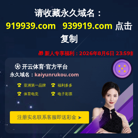
中文
English
首页
>
培训发展
> 人才与培训
培训项目
1.涅槃计划：由领航项目分阶段培养领袖人物，对其实现价值统一、
思维突破、能力重塑的转变。
2.领翔计划：通过远航项目阶段式的岗位轮值，加强行动学习及项目
实践，根据培养成果淘汰进阶，实现领军人员出库。
3.展翼计划：对内实现团队能力提升，对外实现技术、标准和服务输
出，盘活现有团队，打造中坚力量培养目标。
4.新羽计划：聚焦新进大学生储备干部，涉及现场管理、品质、
PIE、PMC、技术、研发等关键岗位，以企业文化融入、统一价值观
为主线，以角色转变与心态调整为重点，以素质提升与能力培养为核
心，将学习、培训、主题活动、沙龙、竞赛等培养形式与岗位实践相
结合，帮助学习成长。