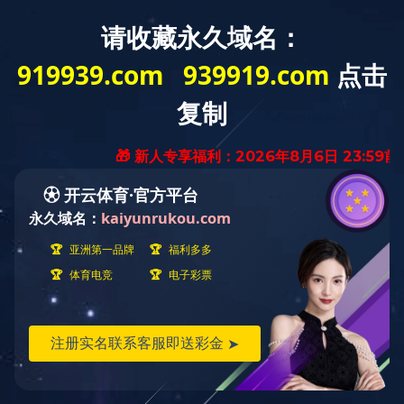
中文
English
星空官方网站人才
彼此信任，共同完成目标
加入星空官方网
星空官方网站人
招贤纳士
培训发展
站
才