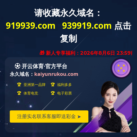
中文
English
销售网络
星空官方网站是您可靠的最佳商业选择
关于我们
新闻资讯
产品 & 解决方案
销售网络
产业布局
人才中心
联系信息
2021@星空官方网站 版权所有
技术支持：
东莞网页设计