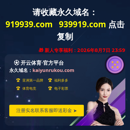
中文
English
01/
03
公司简介
企业文化
组织架构
发展历程
公司荣誉
40000
18
+
占地面积40,000 平方米
18年电子领域经验的制造商
50
3000
+
万+
产品销往全球50多个国家地区
每年生产超过3000万PCS电子产品