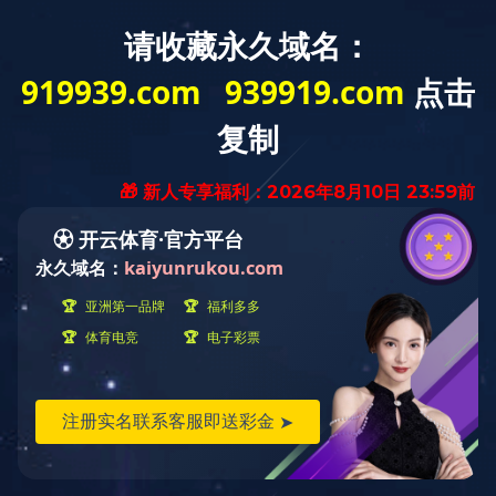
中文
English
加入星空官方网
星空官方网站人
招贤纳士
培训发展
站
才