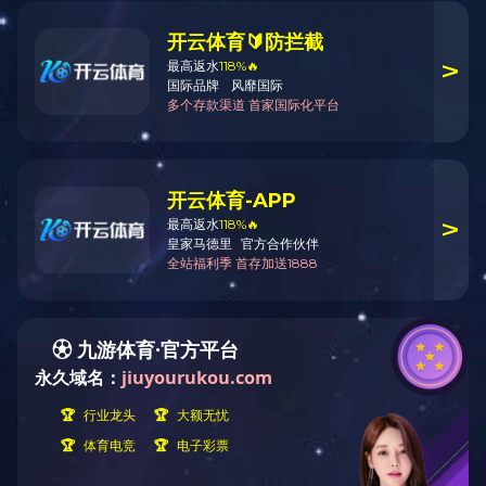
新闻资讯
产品 & 解决方案
销售网络
产业布局
人才中心
联系信息
2021@星空官方网站 版权所有
技术支持：
东莞网页设计
江南官方网站
|
星空app入口站官网
|
拼搏在线官方网站
|
问鼎中国有限
公司官网
|
德赢网页版
|
WG平台
|
LETOU.COM乐投体育(中国大陆)科技
公司
|
facebook在线
|
新利官方(中国)总部
|