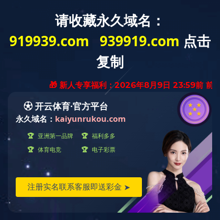
中文
English
展会信息
关注我们，了解更多星空官方网站展会最新动态
公司动态
行业资讯
展会信息
首页 > 新闻资讯
中国家电及消费电子博览会(Appliance&electronics World Expo,
简称AWE)
发布日期： 2021-05-27 作者：1 来源：2