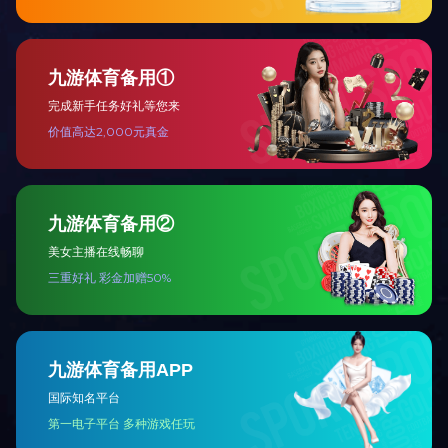
下一篇：
没有了
分享给朋友：
关于我们
新闻资讯
产品 & 解决方案
销售网络
产业布局
人才中心
联系信息
2021@星空官方网站 版权所有