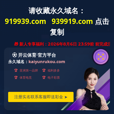
中文
English
公司动态
公司动态
行业资讯
展会信息
关注我们，了解更多星空官方网站最新动态
首页 > 新闻资讯
匠心筑梦，技赢未来——星空官方网站2024岗位技能比赛
发布日期： 2025-02-11 作者：骆梓健 来源：本站原创
工匠精神与技术创新的结合，鼓励员工在各自岗位上追求卓越，用精湛
技艺赢得未来的成功。
随着科技的不断进步，各行业对技术的依赖程度日益加深。为提升
星空官方网站人岗位专业能力，磨练各岗位的专业技巧，更激发他们的
创新思维与团队协作能力，为行业的持续发展与进步贡献力量。特此举
办本次岗位技能比赛！
本次岗位技能比赛分成了焊锡；打螺丝；外观识别三项（组装&注塑
&移印）；Creo绘图；Excel制表共七个项目，集合了近80位岗位精英参