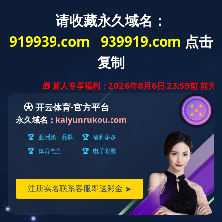
中文
English
公司动态
公司动态
行业资讯
展会信息
关注我们，了解更多星空官方网站最新动态
首页 > 新闻资讯
强基固本，改善赋能——记星空官方网站集团第三季度项目总结
会
发布日期： 2024-10-19 作者：陈艺军 来源：星空官方网站
为了总结5S推行成果，加强内部稽核管理，10⽉18⽇晚，星空官
方网站集团在多功能厅举行了第三季度项目总结会。课长级及以上管理
者、5S推进者、班组长代表、内部稽核成员等共同参加了本次会议。
会议首先进行的是内部稽核总结，质量管理部胡新星经理对上季度
的工作开展情况进行了汇报，主要从Q2&Q3稽核项目对比、Q3稽核项目
完成情况、《稽核评价细则》重申、Q4稽核工作计划四个维度进行讲
述。稽核报告显示，Q3在Q2的基础上，多设置3项稽核内容，目的是让
稽核工作能够更加完善。本季度SOP、SIP的准确性较上季度增加1个问