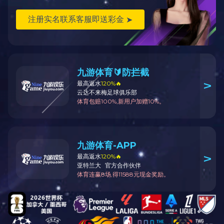
同打造整洁、安全、舒适的工作环境。
▲项目总结会现场
▲内部稽核总结