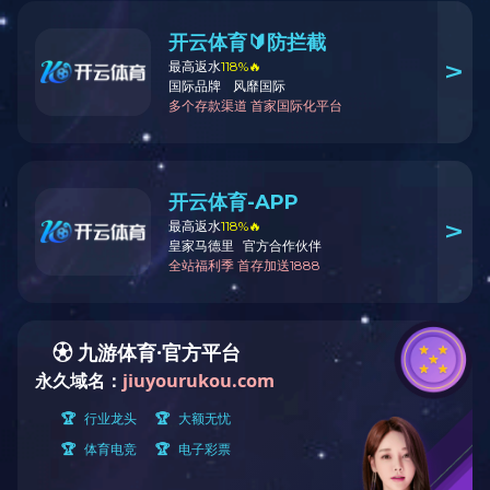
Talent Center
Contact Us
2021@ Dongguan Siyoto Electronics Co., Ltd. All Rights Reserved
江南官方网站
|
星空app入口站官网
|
拼搏在线官方网站
|
问鼎中国有限
公司官网
|
德赢网页版
|
WG平台
|
LETOU.COM乐投体育(中国大陆)科技
公司
|
facebook在线
|
新利官方(中国)总部
|