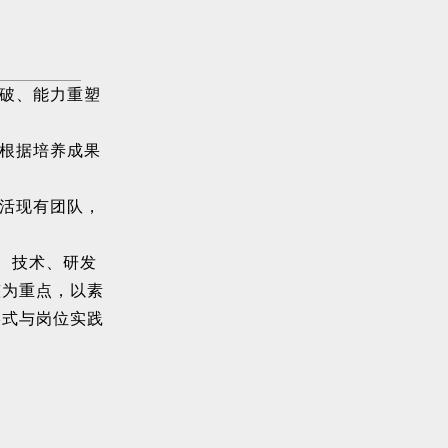
突破、能力重塑
，根据培养成果
盘活现有团队，
C、技术、研发
整为重点，以素
形式与岗位实践