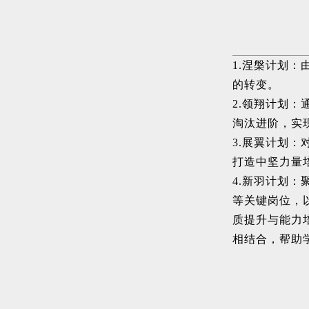
1.涅槃计划
的转变。
2.领翔计划
淘汰进阶，实
3.展翼计划
打造中坚力量
4.新羽计划：
等关键岗位，
质提升与能力
相结合，帮助