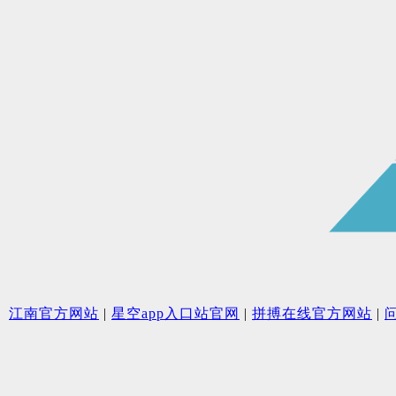
江南官方网站
|
星空app入口站官网
|
拼搏在线官方网站
|